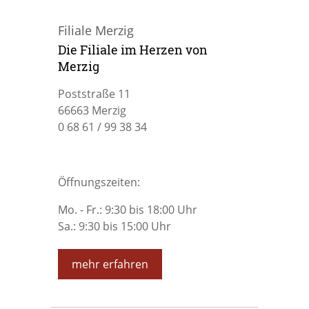
Team
Reisegepäck
Veranstaltungen
Filiale Merzig
Die Filiale im Herzen von
Merzig
Sport & Freizeit
Kontakt
Poststraße 11
66663 Merzig
Business & Kleinlederwaren
Datenschutz
0 68 61 / 99 38 34
Disclaimer
Öffnungszeiten:
AGB
Mo. - Fr.: 9:30 bis 18:00 Uhr
Sa.: 9:30 bis 15:00 Uhr
Impressum
mehr erfahren