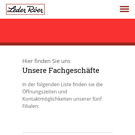
Telefonischer Kontakt
Jetzt anrufen: +49 (0) 68 61 . 99 38 34
Startseite
Hier finden Sie uns
Über uns
Unsere Fachgeschäfte
In der folgenden Liste finden sie die
Leder Röer
Produktwelten
Öffnungszeiten und
Kontaktmöglichkeiten unserer fünf
Filialen:
Die Vision
Damen
Aktuelles
Unsere Fachgeschäfte
Kind & Schule
Hersteller