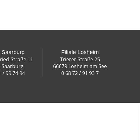
e Saarburg
Filiale Losheim
fried-Straße 11
Trierer Straße 25
 Saarburg
66679 Losheim am See
1 / 99 74 94
0 68 72 / 91 93 7