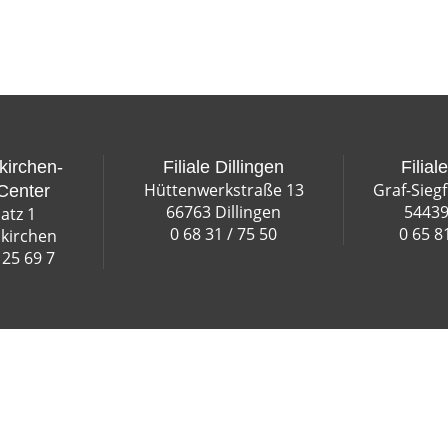
kirchen-
Filiale Dillingen
Filial
Hüttenwerkstraße 13
Graf-Sieg
Center
66763 Dillingen
54439
atz 1
0 68 31 / 75 50
0 65 8
kirchen
 25 69 7