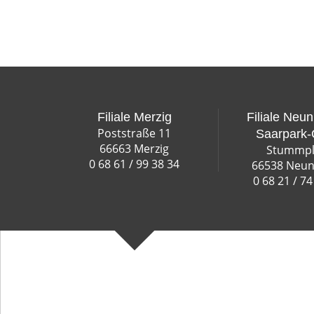
Filiale Merzig
Filiale Neun
Poststraße 11
Saarpark-
66663 Merzig
Stummpl
0 68 61 / 99 38 34
66538 Neun
0 68 21 / 74