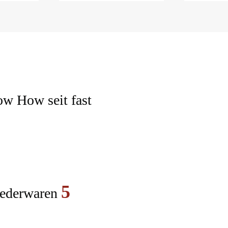
ow How seit fast
5
Lederwaren